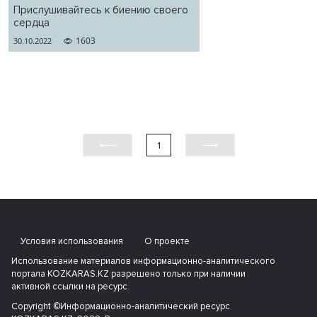
Прислушивайтесь к биению своего
сердца
1603
30.10.2022
1
Условия использования
О проекте
Использование материалов информационно-аналитического
портала KOZKARAS.KZ разрешено только при наличии
активной ссылки на ресурс.
Copyright ©Информационно-аналитический ресурс