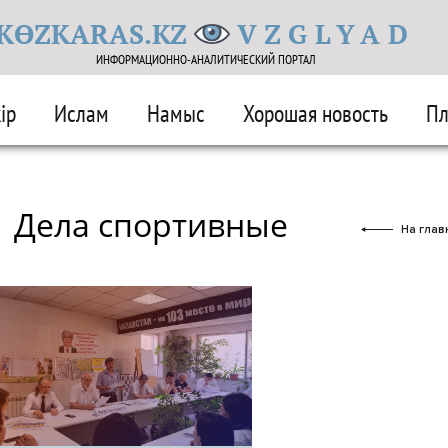
KӨZKARAS.KZ
VZGLYAD
ИНФОРМАЦИОННО-АНАЛИТИЧЕСКИЙ ПОРТАЛ
ір
Ислам
Намыс
Хорошая новость
Пл
Следствие безответственности
Сказание о ве
Туризм и отдых
Наш выбор – әділдік жол
Дела спортивные
На глав
Халатность взрослых
Конкурсы
Образова
ичности
Новые объекты на карте Жетысу
По
ги
Экономика
Разящая рифма поэта
Отпо
Прямая речь
Память
Еске алу
Катастроф