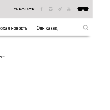
Мы в соц.сетях:
охая новость
Оян қазақ
ликих предках
Борьба с коррупцией
ную
тельные проекты
Ностальгия
здравляем
Зарубежный опыт
ведь шовинисту
ы