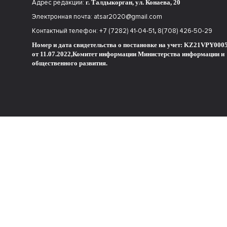
Адрес редакции:
г. Талдыкорган, ул. Конаева, 20
Электронная почта:
atsar2020@gmail.com
Контактный телефон:
+7 (7282) 41-04-51
,
8(708) 426-50-29
Номер и дата свидетельства о постановке на учет: KZ21VPY000
от 11.07.2022,
Комитет информации Министерства информации и
общественного развития.