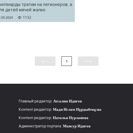
иллиарды тратим на легионеров, а
ля детей мячей жалко
1132
.05.2024
1
Главный редактор:
Атсалим Идигов
Контент-редактор:
Мади Ислам Нұрдыбекұлы
Контент-редактор:
Наталья Нурланова
Администратор портала:
Мансур Идигов