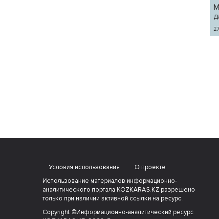
М
д
27
Условия использования
О проекте
Использование материалов информационно-
аналитического портала KOZKARAS.KZ разрешено
только при наличии активной ссылки на ресурс.
Copyright ©Информационно-аналитический ресурс