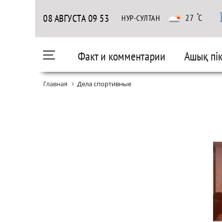
◦
08 АВГУСТА
09
:
53
27
C
НУР-СУЛТАН
Факт и комментарии
Ашық пік
Ой - пікір
Cлово о родителях
Главная
Дела спортивные
Международное сотрудничество
Пандемия
Открытым текстом
Позиция
Штрихи к портрету л
Медицина
О тарифах на услу
Поэтикалық шығармашылық